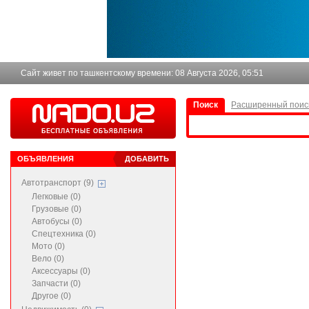
Сайт живет по ташкентскому времени:
08 Августа 2026, 05:51
Поиск
Расширенный поис
ОБЪЯВЛЕНИЯ
ДОБАВИТЬ
Автотранспорт (9)
Легковые (0)
Грузовые (0)
Автобусы (0)
Спецтехника (0)
Мото (0)
Вело (0)
Аксессуары (0)
Запчасти (0)
Другое (0)