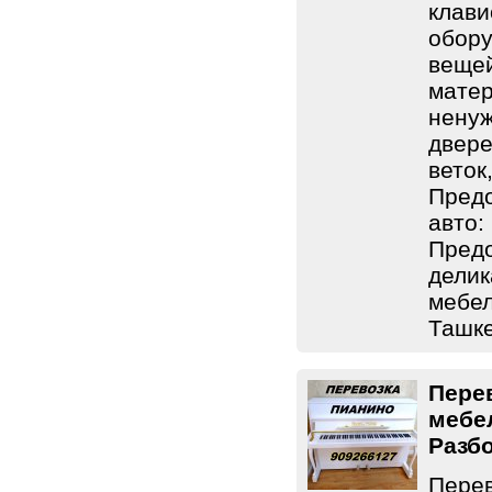
клави
обору
вещей
матер
ненуж
двере
веток
Предо
авто:
Предо
делик
мебел
Ташке
Пере
мебе
Разб
Перев