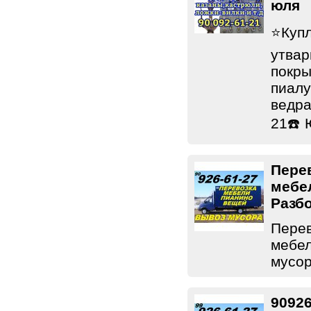
юля
⭐️Куп
утвар
покры
пиалу
ведра
21☎️ 
Пере
мебе
Разб
Перев
мебел
мусор
90926