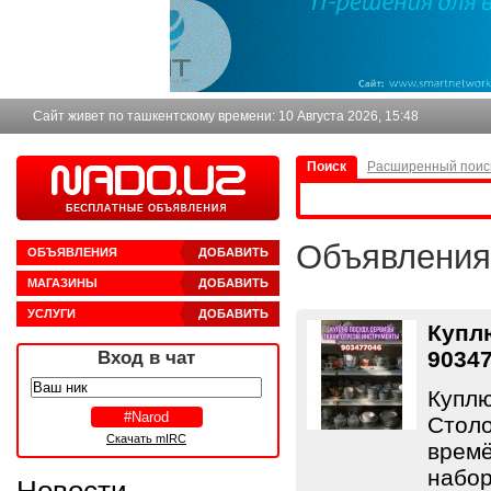
Сайт живет по ташкентскому времени:
10 Августа 2026, 15:48
Поиск
Расширенный поис
Объявления
ОБЪЯВЛЕНИЯ
ДОБАВИТЬ
МАГАЗИНЫ
ДОБАВИТЬ
УСЛУГИ
ДОБАВИТЬ
Куплю
9034
Вход в чат
Куплю
Столо
Скачать mIRC
времё
набор