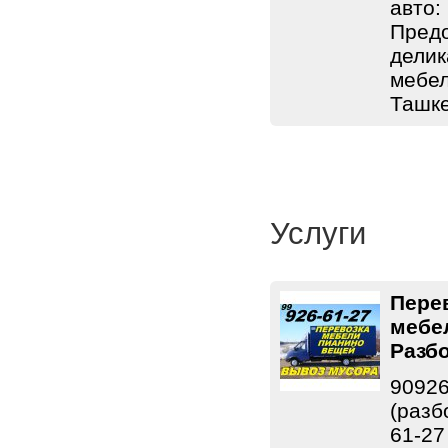
авто:
Предо
делик
мебел
Ташке
Услуги
Пере
мебе
Разб
90926
(разб
61-27