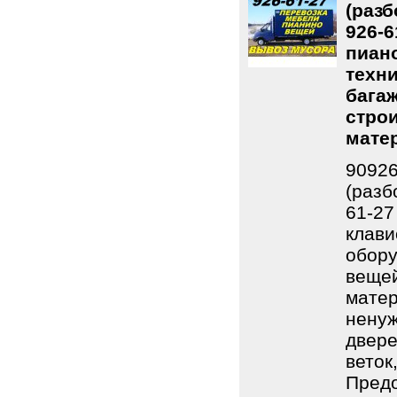
(разб
926-6
пиан
техни
бага
строи
мате
90926
(разб
61-27
клави
обору
вещей
матер
ненуж
двере
веток
Предо