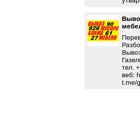
утвар
Выво
мебе
Перев
Разбо
Вывоз
Газел
тел. 
веб: h
t.me/