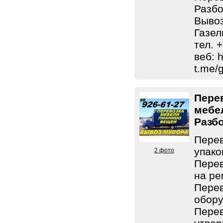
Разбо
Вывоз
Газел
тел. 
веб: h
t.me/
Пере
мебе
Разб
Перев
упако
2 фото
Перев
на ре
Перев
обору
Перев