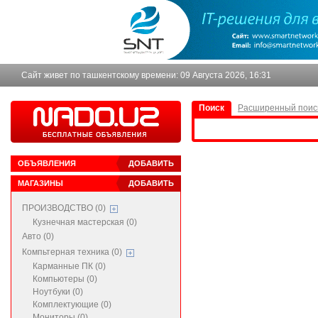
Сайт живет по ташкентскому времени:
09 Августа 2026, 16:31
Поиск
Расширенный поис
ОБЪЯВЛЕНИЯ
ДОБАВИТЬ
МАГАЗИНЫ
ДОБАВИТЬ
ПРОИЗВОДСТВО (0)
Кузнечная мастерская (0)
Авто (0)
Компьтерная техника (0)
Карманные ПК (0)
Компьютеры (0)
Ноутбуки (0)
Комплектующие (0)
Мониторы (0)