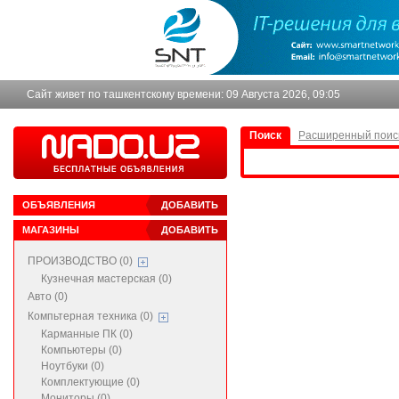
Сайт живет по ташкентскому времени:
09 Августа 2026, 09:05
Поиск
Расширенный поис
ОБЪЯВЛЕНИЯ
ДОБАВИТЬ
МАГАЗИНЫ
ДОБАВИТЬ
ПРОИЗВОДСТВО (0)
Кузнечная мастерская (0)
Авто (0)
Компьтерная техника (0)
Карманные ПК (0)
Компьютеры (0)
Ноутбуки (0)
Комплектующие (0)
Мониторы (0)