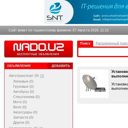
Сайт живет по ташкентскому времени:
07 Августа 2026, 11:22
Поиск
Расширенный поис
ОБЪЯВЛЕНИЯ
ДОБАВИТЬ
Установк
Автотранспорт (9)
выполне
Легковые (0)
Установк
Грузовые (0)
выполнен
Автобусы (0)
Спецтехника (0)
Мото (0)
Вело (0)
Аксессуары (0)
Запчасти (0)
Другое (0)