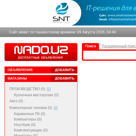
Сайт живет по ташкентскому времени:
09 Августа 2026, 04:46
Поиск
Расширенный поис
ОБЪЯВЛЕНИЯ
ДОБАВИТЬ
МАГАЗИНЫ
ДОБАВИТЬ
ПРОИЗВОДСТВО (0)
Кузнечная мастерская (0)
Авто (0)
Компьтерная техника (0)
Карманные ПК (0)
Компьютеры (0)
Ноутбуки (0)
Комплектующие (0)
Мониторы (0)