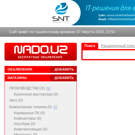
Сайт живет по ташкентскому времени:
07 Августа 2026, 23:50
Поиск
Расширенный поис
ОБЪЯВЛЕНИЯ
ДОБАВИТЬ
МАГАЗИНЫ
ДОБАВИТЬ
ПРОИЗВОДСТВО (0)
Кузнечная мастерская (0)
Авто (0)
Компьтерная техника (0)
Карманные ПК (0)
Компьютеры (0)
Ноутбуки (0)
Комплектующие (0)
Мониторы (0)