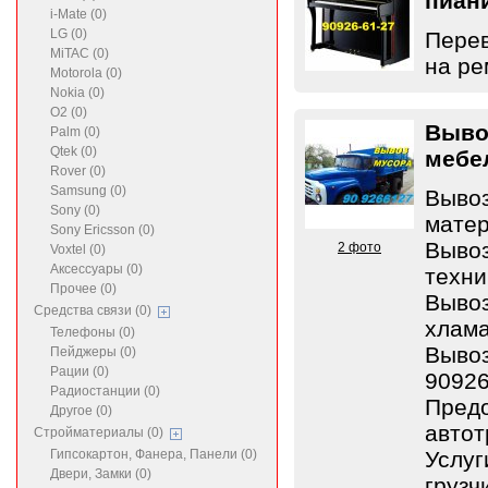
пиан
i-Mate (0)
LG (0)
Перев
MiTAC (0)
на ре
Motorola (0)
Nokia (0)
O2 (0)
Выво
Palm (0)
Qtek (0)
мебе
Rover (0)
Samsung (0)
Вывоз
Sony (0)
матер
Sony Ericsson (0)
Вывоз
2 фото
Voxtel (0)
Аксессуары (0)
техни
Прочее (0)
Вывоз
Средства связи (0)
хлама
Телефоны (0)
Вывоз
Пейджеры (0)
Рации (0)
9092
Радиостанции (0)
Пред
Другое (0)
автот
Стройматериалы (0)
Гипсокартон, Фанера, Панели (0)
Услуг
Двери, Замки (0)
грузч