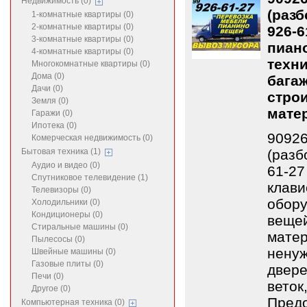
Недвижимость (0)
(разб
1-комнатные квартиры (0)
2-комнатные квартиры (0)
926-6
3-комнатные квартиры (0)
пиан
4-комнатные квартиры (0)
техни
Многокомнатные квартиры (0)
Дома (0)
бага
Дачи (0)
строи
Земля (0)
мате
Гаражи (0)
Ипотека (0)
90926
Комерческая недвижимость (0)
Бытовая техника (1)
(разб
Аудио и видео (0)
61-27
Спутниковое телевидение (1)
клави
Телевизоры (0)
обору
Холодильники (0)
Кондиционеры (0)
вещей
Стиральные машины (0)
матер
Пылесосы (0)
ненуж
Швейные машины (0)
Газовые плиты (0)
двере
Печи (0)
веток
Другое (0)
Предо
Компьютерная техника (0)