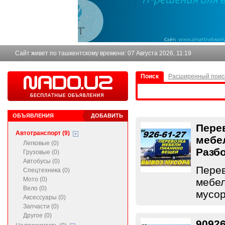
Сайт живет по ташкентскому времени:
07 Августа 2026, 11:19
Поиск
Расширенный поис
ОБЪЯВЛЕНИЯ
ДОБАВИТЬ
Пере
Автотранспорт (9)
мебе
Легковые (0)
Разб
Грузовые (0)
Автобусы (0)
Перев
Спецтехника (0)
Мото (0)
мебел
Вело (0)
мусор
Аксессуары (0)
Запчасти (0)
Другое (0)
90926