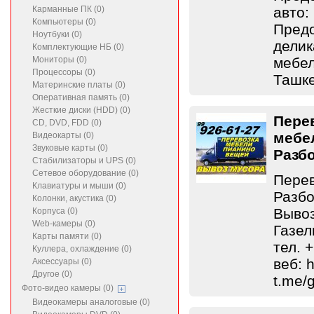
Карманные ПК (0)
авто:
Компьютеры (0)
Предо
Ноутбуки (0)
делик
Комплектующие НБ (0)
Мониторы (0)
мебел
Процессоры (0)
Ташке
Материнские платы (0)
Оперативная память (0)
Жесткие диски (HDD) (0)
Пере
CD, DVD, FDD (0)
мебе
Видеокарты (0)
Звуковые карты (0)
Разб
Стабилизаторы и UPS (0)
Сетевое оборудование (0)
Перев
Клавиатуры и мыши (0)
Разбо
Колонки, акустика (0)
Вывоз
Корпуса (0)
Web-камеры (0)
Газел
Карты памяти (0)
тел. 
Куллера, охлаждение (0)
веб: h
Аксессуары (0)
Другое (0)
t.me/
Фото-видео камеры (0)
Видеокамеры аналоговые (0)