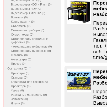
Видеокамеры DVD (0)
Пере
Видеокамеры HDD и Flash (0)
мебе
Видеокамеры HDV (0)
Видеокамеры Mini DV (0)
Разбо
Вспышки (0)
Карты памяти (0)
Перев
Объективы (0)
Разбо
Оптические приборы (0)
Вывоз
Сумки, чехлы (0)
Фотоаппараты зеркальные
Газел
цифровые (0)
тел. 
Фотоаппараты плёночные (0)
веб: h
Фотоаппараты цифровые (0)
Штативы (0)
t.me/
Аксессуары (0)
Прочее (0)
Оргтехника (0)
Пере
Принтеры (0)
мебе
Сканеры (0)
Разб
Копировальная техника (0)
Проекторы (0)
Перев
Факсы (0)
Расходные материалы (0)
Разбо
Запчасти (0)
Вывоз
Другое (0)