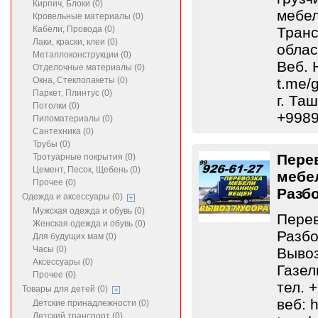
Кирпич, Блоки (0)
мебел
Кровельные материалы (0)
Кабели, Провода (0)
Транс
Лаки, краски, клеи (0)
облас
Металлоконструкции (0)
Веб. H
Отделочные материалы (0)
Окна, Стеклопакеты (0)
t.me/
Паркет, Плинтус (0)
г. Та
Потолки (0)
+9989
Пиломатериалы (0)
Сантехника (0)
Трубы (0)
Пере
Тротуарные покрытия (0)
Цемент, Песок, Щебень (0)
мебе
Прочее (0)
Разб
Одежда и аксессуары (0)
Мужская одежда и обувь (0)
Перев
Женская одежда и обувь (0)
Разбо
Для будущих мам (0)
Часы (0)
Вывоз
Аксессуары (0)
Газел
Прочее (0)
тел. 
Товары для детей (0)
веб: h
Детские принадлежности (0)
Детский транспорт (0)