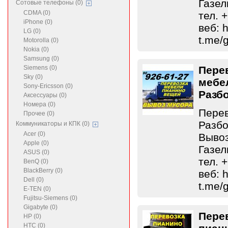
Газел
Сотовые телефоны (0)
CDMA (0)
тел. 
iPhone (0)
веб: h
LG (0)
t.me/
Motorolla (0)
Nokia (0)
Samsung (0)
Siemens (0)
Пере
Sky (0)
мебе
Sony-Ericsson (0)
Разб
Аксессуары (0)
Номера (0)
Перев
Прочее (0)
Разбо
Коммуникаторы и КПК (0)
Acer (0)
Вывоз
Apple (0)
Газел
ASUS (0)
тел. 
BenQ (0)
BlackBerry (0)
веб: h
Dell (0)
t.me/
E-TEN (0)
Fujitsu-Siemens (0)
Gigabyte (0)
Пере
HP (0)
HTC (0)