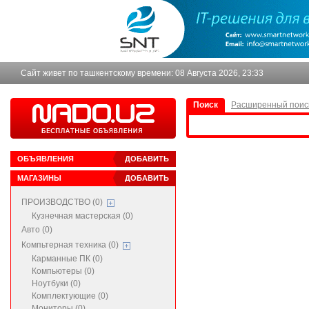
Сайт живет по ташкентскому времени:
08 Августа 2026, 23:33
Поиск
Расширенный поис
ОБЪЯВЛЕНИЯ
ДОБАВИТЬ
МАГАЗИНЫ
ДОБАВИТЬ
ПРОИЗВОДСТВО (0)
Кузнечная мастерская (0)
Авто (0)
Компьтерная техника (0)
Карманные ПК (0)
Компьютеры (0)
Ноутбуки (0)
Комплектующие (0)
Мониторы (0)