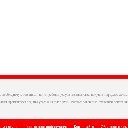
 необходимую тематику - поиск работы, услуги и знакомства, покупка и продажа автом
пить практически все, что угодно из рук в руки. Воспользовавшись функцией поиска вы
я магазинов
Контактная информация
Карта сайта
Обратная связь