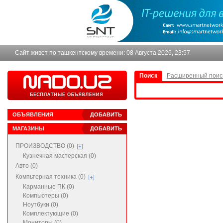
Сайт живет по ташкентскому времени:
08 Августа 2026, 23:57
Поиск
Расширенный поис
ОБЪЯВЛЕНИЯ
ДОБАВИТЬ
МАГАЗИНЫ
ДОБАВИТЬ
ПРОИЗВОДСТВО (0)
Кузнечная мастерская (0)
Авто (0)
Компьтерная техника (0)
Карманные ПК (0)
Компьютеры (0)
Ноутбуки (0)
Комплектующие (0)
Мониторы (0)