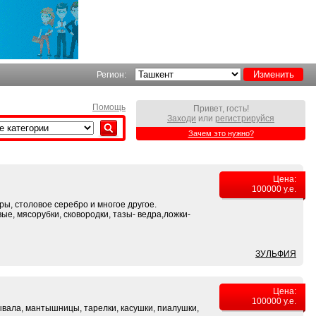
Регион:
Помощь
Привет, гость!
Заходи
или
регистрируйся
Зачем это нужно?
Цена:
100000 у.е.
ы, столовое серебро и многое другое.
е, мясорубки, сковородки, тазы- ведра,ложки-
ЗУЛЬФИЯ
Цена:
100000 у.е.
крывала, мантышницы, тарелки, касушки, пиалушки,