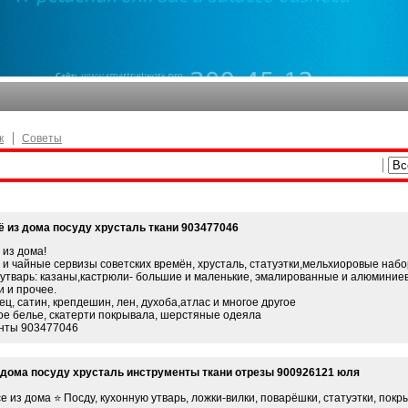
к
Советы
ё из дома посуду хрусталь ткани 903477046
 из дома!
и чайные сервизы советских времён, хрусталь, статуэтки,мельхиоровые набор
утварь: казаны,кастрюли- большие и маленькие, эмалированные и алюминиевы
 и прочее.
тец, сатин, крепдешин, лен, духоба,атлас и многое другое
е белье, скатерти покрывала, шерстяные одеяла
нты 903477046
 дома посуду хрусталь инструменты ткани отрезы 900926121 юля
се из дома ⭐️ Посду, кухонную утварь, ложки-вилки, поварёшки, статуэтки, по