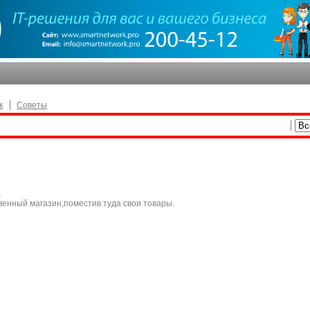
к
Советы
а
венный магазин,поместив туда свои товары.