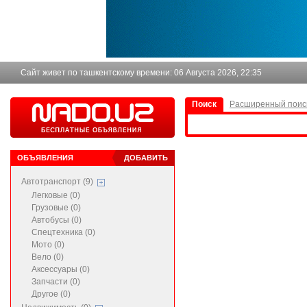
Сайт живет по ташкентскому времени:
06 Августа 2026, 22:35
Поиск
Расширенный поис
ОБЪЯВЛЕНИЯ
ДОБАВИТЬ
Автотранспорт (9)
Легковые (0)
Грузовые (0)
Автобусы (0)
Спецтехника (0)
Мото (0)
Вело (0)
Аксессуары (0)
Запчасти (0)
Другое (0)