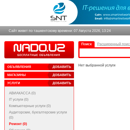
Сайт живет по ташкентскому времени:
07 Августа 2026, 13:24
Поиск
Расширенный поис
Нет выбранной услуги
ОБЪЯВЛЕНИЯ
ДОБАВИТЬ
МАГАЗИНЫ
ДОБАВИТЬ
УСЛУГИ
ДОБАВИТЬ
АВИАКАССА (0)
IT услуги (0)
Компьютерные услуги (0)
Аудиторские, бухгалтерские услуги
(0)
Ремонт (0)